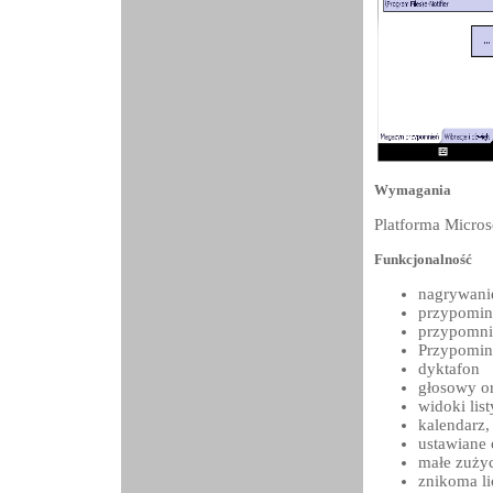
Wymagania
Platforma Micro
Funkcjonalność
nagrywani
przypomin
przypomnie
Przypomin
dyktafon
głosowy or
widoki lis
kalendarz,
ustawiane 
małe zużyc
znikoma li