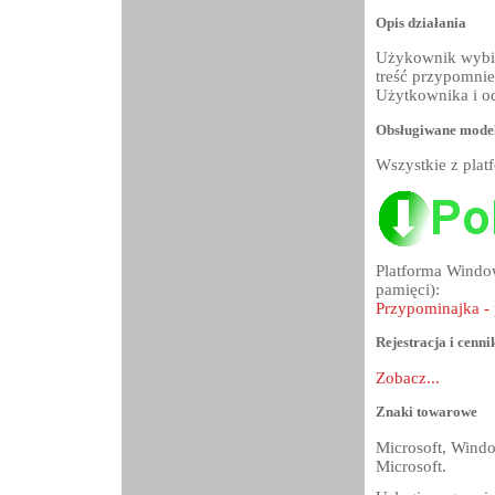
Opis działania
Użykownik wybie
treść przypomnie
Użytkownika i od
Obsługiwane mode
Wszystkie z pla
Platforma Window
pamięci):
Przypominajka - 
Rejestracja i cenni
Zobacz...
Znaki towarowe
Microsoft, Wind
Microsoft.