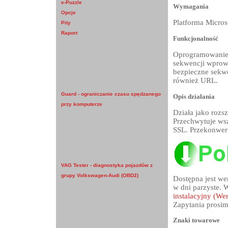
e-Puzzle
Wymagania
Opcje
Platforma Micros
Pity
Raport
Funkcjonalność
Oprogramowanie d
sekwencji wprow
bezpieczne sekw
również URL.
Guard - ograniczanie czasu spędzanego
Opis działania
przy komputerze
Działa jako rozs
Przechwytuje wsz
SSL. Przekonwer
VAG Tester - diagnostyka pojazdów z
grupy Volkswagen-Audi (OBD2)
Dostępna jest we
w dni parzyste. W
instalacyjny (We
Zapytania prosim
Znaki towarowe